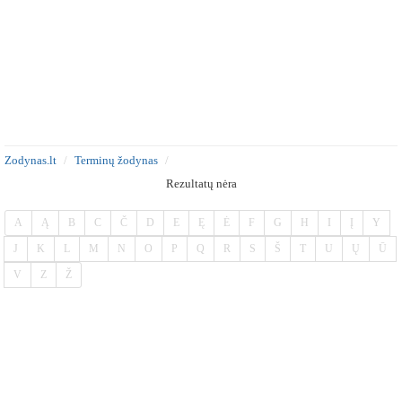
Zodynas.lt
Terminų žodynas
Rezultatų nėra
A
Ą
B
C
Č
D
E
Ę
Ė
F
G
H
I
Į
Y
J
K
L
M
N
O
P
Q
R
S
Š
T
U
Ų
Ū
V
Z
Ž