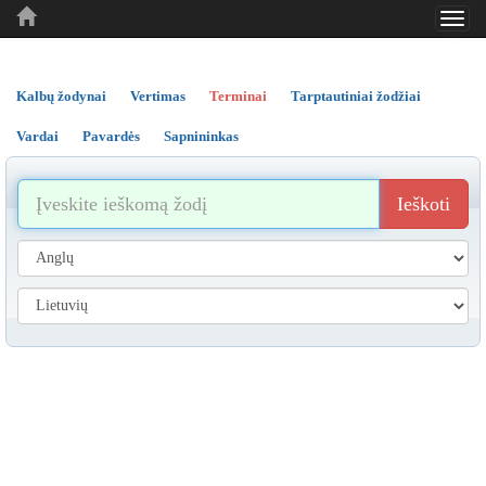
Toggl
..
..
..
navig
Kalbų žodynai
Vertimas
Terminai
Tarptautiniai žodžiai
Vardai
Pavardės
Sapnininkas
Ieškoti