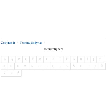
Zodynas.lt
Terminų žodynas
Rezultatų nėra
A
Ą
B
C
Č
D
E
Ę
Ė
F
G
H
I
Į
Y
J
K
L
M
N
O
P
Q
R
S
Š
T
U
Ų
Ū
V
Z
Ž