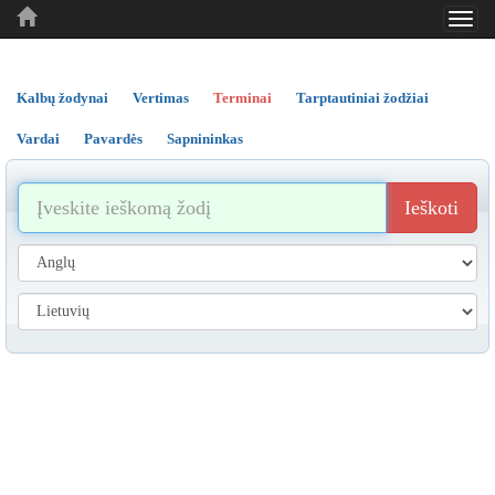
Toggl
..
..
..
navig
Kalbų žodynai
Vertimas
Terminai
Tarptautiniai žodžiai
Vardai
Pavardės
Sapnininkas
Ieškoti