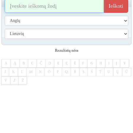
Ieškoti
Rezultatų nėra
A
Ą
B
C
Č
D
E
Ę
Ė
F
G
H
I
Į
Y
J
K
L
M
N
O
P
Q
R
S
Š
T
U
Ų
Ū
V
Z
Ž