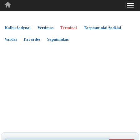
Toggl
..
..
..
navig
Kalbų žodynai
Vertimas
Terminai
Tarptautiniai žodžiai
Vardai
Pavardės
Sapnininkas