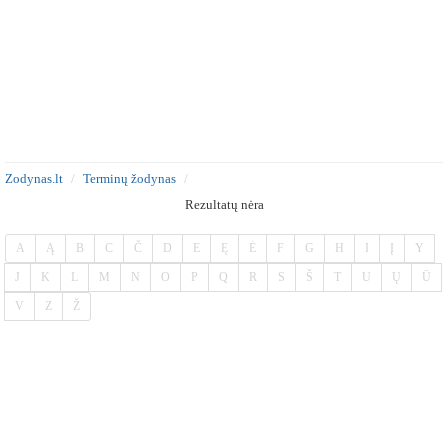
Zodynas.lt
Terminų žodynas
Rezultatų nėra
A
Ą
B
C
Č
D
E
Ę
Ė
F
G
H
I
Į
Y
J
K
L
M
N
O
P
Q
R
S
Š
T
U
Ų
Ū
V
Z
Ž