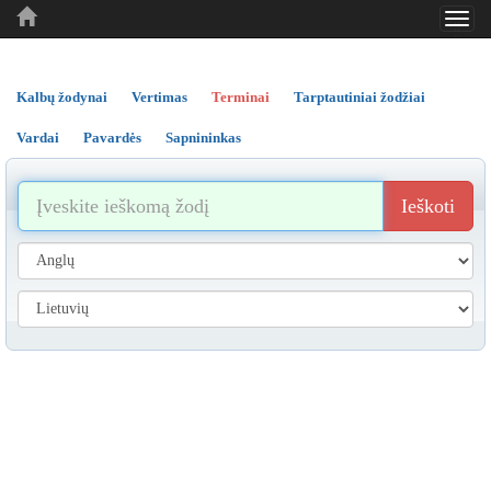
Toggl
..
..
..
navig
Kalbų žodynai
Vertimas
Terminai
Tarptautiniai žodžiai
Vardai
Pavardės
Sapnininkas
Ieškoti