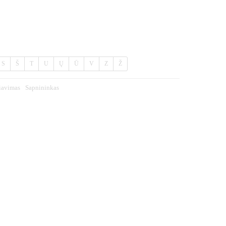
S
Š
T
U
Ų
Ū
V
Z
Ž
iavimas
Sapnininkas