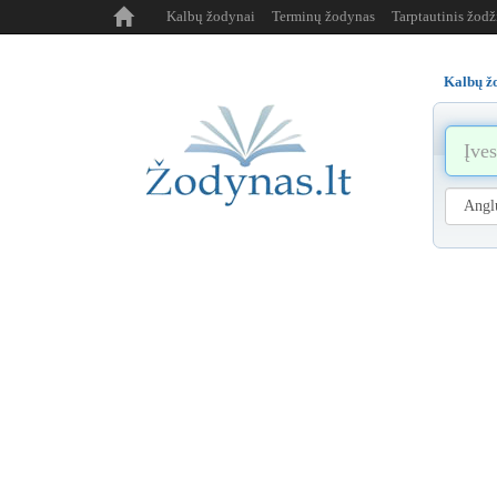
Kalbų žodynai
Terminų žodynas
Tarptautinis žod
Kalbų ž