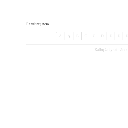
Rezultatų nėra
A
Ą
B
C
Č
D
E
Ę
Ė
Kalbų žodynai
Jaun