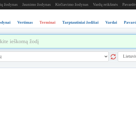
žių žodynas
Jaunimo žodynas
Kirčiavimo žodynas
Vardų reikšmės
Pavardė
odynai
Vertimas
Terminai
Tarptautiniai žodžiai
Vardai
Pavard