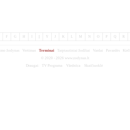
F
G
H
I
Į
Y
J
K
L
M
N
O
P
Q
R
imo žodynas
Vertimas
Terminai
Tarptautiniai žodžiai
Vardai
Pavardės
Kirč
© 2020 - 2026
www.zodynas.lt
Draugai:
TV Programa
Vārdnīca
Skaičiuoklė