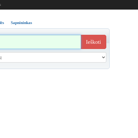
s
ės
Sapnininkas
Ieškoti