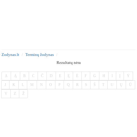
Zodynas.lt
Terminų žodynas
Rezultatų nėra
A
Ą
B
C
Č
D
E
Ę
Ė
F
G
H
I
Į
Y
J
K
L
M
N
O
P
Q
R
S
Š
T
U
Ų
Ū
V
Z
Ž