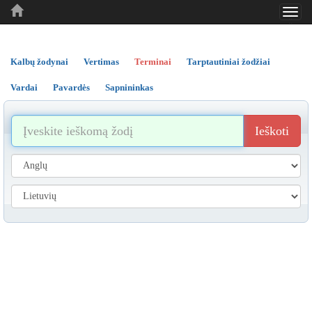
Toggl
..
..
..
navig
Kalbų žodynai
Vertimas
Terminai
Tarptautiniai žodžiai
Vardai
Pavardės
Sapnininkas
Ieškoti