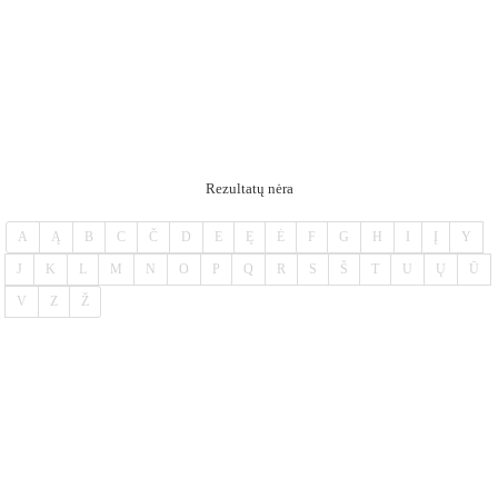
Rezultatų nėra
A
Ą
B
C
Č
D
E
Ę
Ė
F
G
H
I
Į
Y
J
K
L
M
N
O
P
Q
R
S
Š
T
U
Ų
Ū
V
Z
Ž