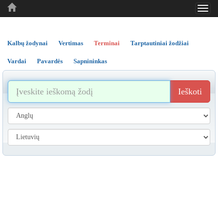
Toggl
..
..
..
navig
Kalbų žodynai
Vertimas
Terminai
Tarptautiniai žodžiai
Vardai
Pavardės
Sapnininkas
Ieškoti