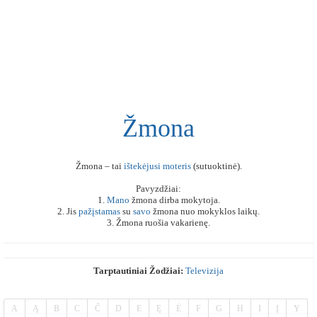
Žmona
Žmona – tai
ištekėjusi
moteris
(sutuoktinė).
Pavyzdžiai:
1.
Mano
žmona dirba mokytoja.
2. Jis
pažįstamas
su
savo
žmona nuo mokyklos laikų.
3. Žmona ruošia vakarienę.
Tarptautiniai Žodžiai:
Televizija
A
Ą
B
C
Č
D
E
Ę
Ė
F
G
H
I
Į
Y