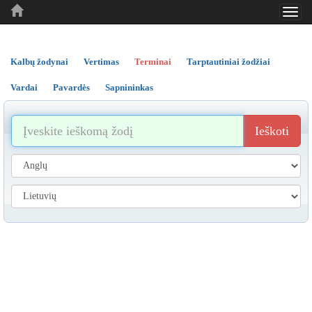
Toggl
..
..
..
navig
Kalbų žodynai
Vertimas
Terminai
Tarptautiniai žodžiai
Vardai
Pavardės
Sapnininkas
Ieškoti