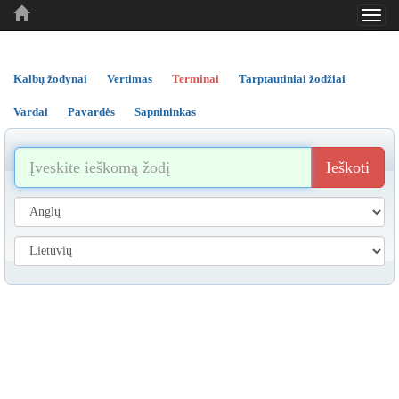
Toggl
..
..
..
navig
Kalbų žodynai
Vertimas
Terminai
Tarptautiniai žodžiai
Vardai
Pavardės
Sapnininkas
Ieškoti