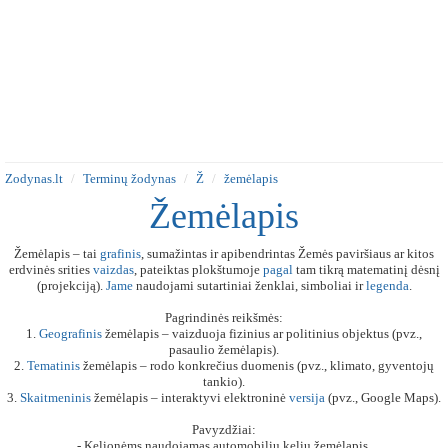
Zodynas.lt
Terminų žodynas
Ž
žemėlapis
Žemėlapis
Žemėlapis – tai
grafinis
, sumažintas ir apibendrintas Žemės paviršiaus ar kitos
erdvinės srities
vaizdas
, pateiktas plokštumoje
pagal
tam tikrą matematinį dėsnį
(projekciją).
Jame
naudojami sutartiniai ženklai, simboliai ir
legenda
.
Pagrindinės reikšmės:
1.
Geografinis
žemėlapis – vaizduoja fizinius ar politinius objektus (pvz.,
pasaulio žemėlapis).
2.
Tematinis
žemėlapis – rodo konkrečius duomenis (pvz., klimato, gyventojų
tankio).
3.
Skaitmeninis
žemėlapis – interaktyvi elektroninė
versija
(pvz., Google Maps).
Pavyzdžiai:
- Kelionėms naudojamas automobilių kelių žemėlapis.