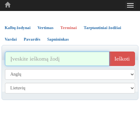
Toggl
..
..
..
navig
Kalbų žodynai
Vertimas
Terminai
Tarptautiniai žodžiai
Vardai
Pavardės
Sapnininkas
Ieškoti