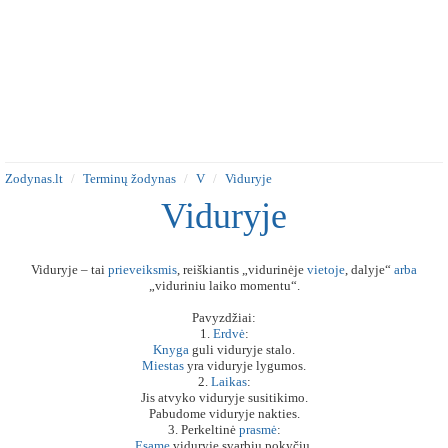
Zodynas.lt
Terminų žodynas
V
Viduryje
Viduryje
Viduryje – tai
prieveiksmis
, reiškiantis „vidurinėje
vietoje
, dalyje“
arba
„viduriniu laiko momentu“.
Pavyzdžiai:
1.
Erdvė
:
Knyga
guli viduryje stalo.
Miestas
yra viduryje lygumos.
2.
Laikas
:
Jis atvyko viduryje susitikimo.
Pabudome viduryje nakties.
3. Perkeltinė
prasmė
:
Esame
viduryje svarbių pokyčių.