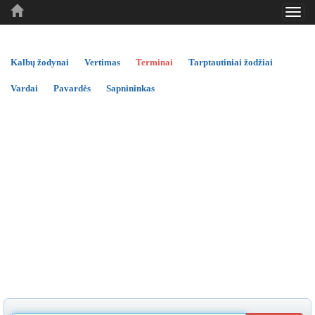
Toggl
..
..
..
navig
Kalbų žodynai
Vertimas
Terminai
Tarptautiniai žodžiai
Vardai
Pavardės
Sapnininkas