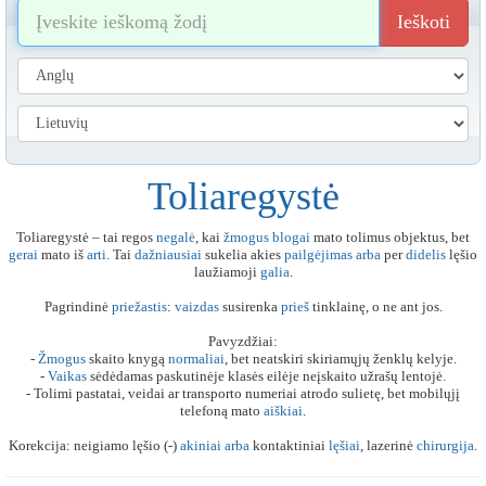
Ieškoti
Toliaregystė
Toliaregystė – tai regos
negalė
, kai
žmogus
blogai
mato tolimus objektus, bet
gerai
mato iš
arti
. Tai
dažniausiai
sukelia akies
pailgėjimas
arba
per
didelis
lęšio
laužiamoji
galia
.
Pagrindinė
priežastis
:
vaizdas
susirenka
prieš
tinklainę, o ne ant jos.
Pavyzdžiai:
-
Žmogus
skaito knygą
normaliai
, bet neatskiri skiriamųjų ženklų kelyje.
-
Vaikas
sėdėdamas paskutinėje klasės eilėje neįskaito užrašų lentojė.
- Tolimi pastatai, veidai ar transporto numeriai atrodo sulietę, bet mobilųjį
telefoną mato
aiškiai
.
Korekcija: neigiamo lęšio (-)
akiniai
arba
kontaktiniai
lęšiai
, lazerinė
chirurgija
.