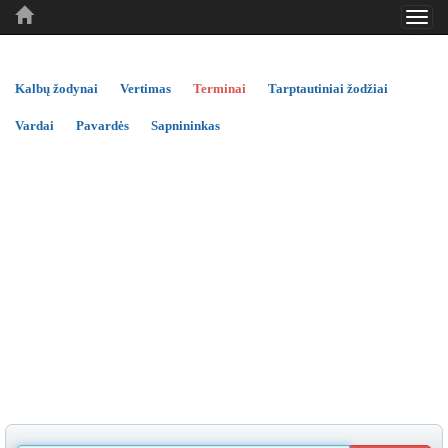
Toggl
..
..
..
navig
Kalbų žodynai
Vertimas
Terminai
Tarptautiniai žodžiai
Vardai
Pavardės
Sapnininkas