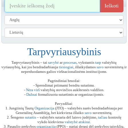
Ieškoti
Tarpvyriausybinis
Tarpvyriausybinis – tai
savybė
ar
procesas
, vykstantis
tarp
valstybių
vyriausybių, kai jos bendradarbiauja
tiesiogiai
, išlaikydamos
savo
suverenitetą ir
neperduodamos galios viršnacionalinėms institucijoms.
Pagrindiniai bruožai:
- Sprendimai priimami bendru sutarimu.
-
Nėra
virš
valstybių stovinčios aukštesnės valdžios.
-
Dažnai
formalizuota sutartimis ar organizacijomis.
Pavyzdžiai:
1. Jungtinių Tautų
Organizacija
(JTO) – valstybės narės bendradarbiauja per
Generalinę Asamblėją, bet kiekviena išlaiko
savo
suverenitetą.
2. Šengeno
sutartis
– valstybės sutaria dėl laisvo judėjimo,
tačiau
kontrolę
vykdo kiekviena
valstybė
atskirai
.
3. Pasaulio prekybos
organizacija
(PPO) – nariai derasi dėl prekybos taisyklių,