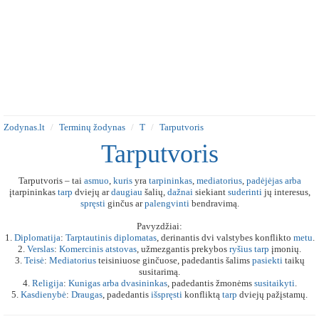
Zodynas.lt
Terminų žodynas
T
Tarputvoris
Tarputvoris
Tarputvoris – tai
asmuo
,
kuris
yra
tarpininkas
,
mediatorius
,
padėjėjas
arba
įtarpininkas
tarp
dviejų ar
daugiau
šalių,
dažnai
siekiant
suderinti
jų interesus,
spręsti
ginčus ar
palengvinti
bendravimą.
Pavyzdžiai:
1.
Diplomatija
:
Tarptautinis
diplomatas
, derinantis dvi valstybes konflikto
metu
.
2.
Verslas
:
Komercinis
atstovas
, užmezgantis prekybos
ryšius
tarp
įmonių.
3.
Teisė
:
Mediatorius
teisiniuose ginčuose, padedantis šalims
pasiekti
taikų
susitarimą.
4.
Religija
:
Kunigas
arba
dvasininkas
, padedantis žmonėms
susitaikyti
.
5.
Kasdienybė
:
Draugas
, padedantis
išspręsti
konfliktą
tarp
dviejų pažįstamų.