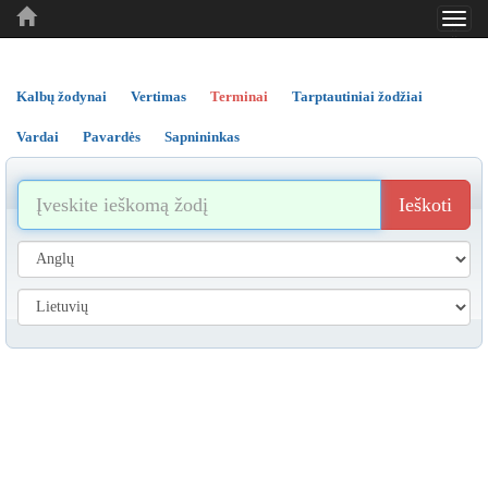
Toggl
..
..
..
navig
Kalbų žodynai
Vertimas
Terminai
Tarptautiniai žodžiai
Vardai
Pavardės
Sapnininkas
Ieškoti