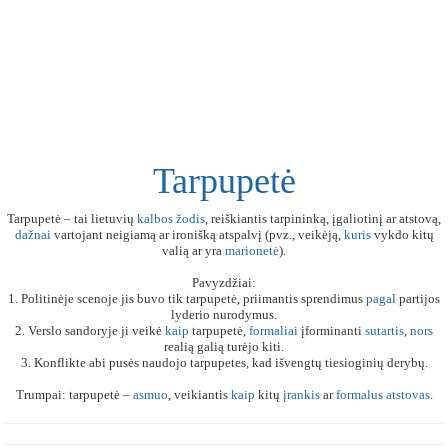
Tarpupetė
Tarpupetė – tai lietuvių
kalbos
žodis
, reiškiantis tarpininką, įgaliotinį ar atstovą,
dažnai
vartojant neigiamą ar ironišką atspalvį (pvz., veikėją,
kuris
vykdo kitų
valią ar yra
marionetė
).
Pavyzdžiai:
1. Politinėje scenoje jis buvo tik tarpupetė, priimantis sprendimus
pagal
partijos
lyderio nurodymus.
2. Verslo sandoryje ji veikė
kaip
tarpupetė,
formaliai
įforminanti
sutartis
,
nors
realią galią turėjo kiti.
3. Konflikte abi pusės naudojo tarpupetes, kad išvengtų tiesioginių derybų.
Trumpai: tarpupetė –
asmuo
, veikiantis
kaip
kitų
įrankis
ar
formalus
atstovas
.