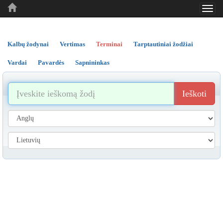
Toggl
..
..
..
navig
Kalbų žodynai
Vertimas
Terminai
Tarptautiniai žodžiai
Vardai
Pavardės
Sapnininkas
Ieškoti