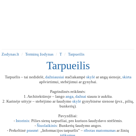
Zodynas.lt
Terminų žodynas
T
Tarpueilis
Tarpueilis
Tarpuėlis – tai nedidelė,
dažniausiai
stačiakampė
skylė
ar angą sienoje,
skirta
apšvietimui, stebėjimui ar gynybai.
Pagrindinės reikšmės:
1. Architektūroje – lango
anga
,
dažnai
siaura ir aukšta.
2. Karinėje srityje – stebėjimo ar šaudymo
skylė
gynybinėse sienose (pvz., pilių,
bunkerių).
Pavyzdžiai:
-
Istorinis
: Pilies sienų tarpuėliai, pro kuriuos šaudydavo strėlėmis.
-
Šiuolaikinis
: Bunkerių šaudymo angos.
- Perkeltinė
prasmė
: „Informacijos tarpuėlis“ –
ribotas
matomumas
ar žinių
trūkumas
.