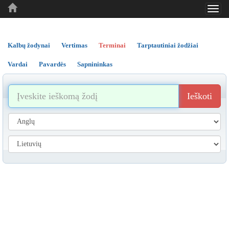
Toggl
..
..
..
navig
Kalbų žodynai
Vertimas
Terminai
Tarptautiniai žodžiai
Vardai
Pavardės
Sapnininkas
Ieškoti