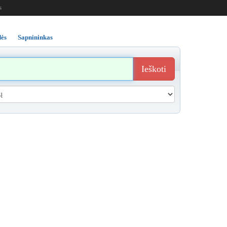
s
ės
Sapnininkas
Ieškoti