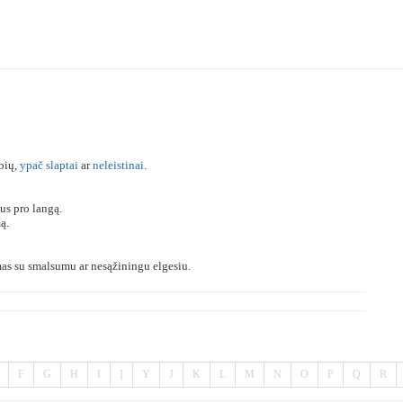
bių,
ypač
slaptai
ar
neleistinai
.
us pro langą.
ą.
as su smalsumu ar nesąžiningu elgesiu.
F
G
H
I
Į
Y
J
K
L
M
N
O
P
Q
R