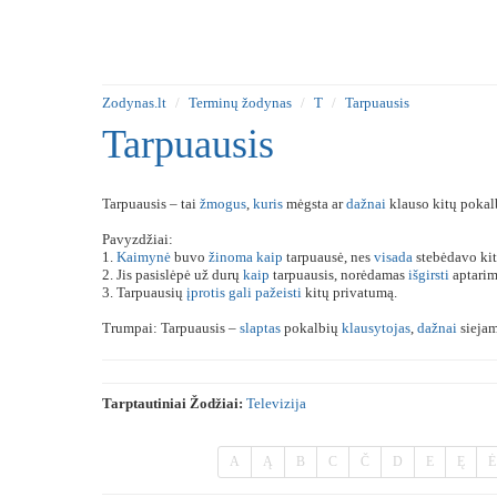
Zodynas.lt
Terminų žodynas
T
Tarpuausis
Tarpuausis
Tarpuausis – tai
žmogus
,
kuris
mėgsta ar
dažnai
klauso kitų pokal
Pavyzdžiai:
1.
Kaimynė
buvo
žinoma
kaip
tarpuausė, nes
visada
stebėdavo kit
2. Jis pasislėpė už durų
kaip
tarpuausis, norėdamas
išgirsti
aptarim
3. Tarpuausių
įprotis
gali
pažeisti
kitų privatumą.
Trumpai: Tarpuausis –
slaptas
pokalbių
klausytojas
,
dažnai
siejam
Tarptautiniai Žodžiai:
Televizija
A
Ą
B
C
Č
D
E
Ę
Ė