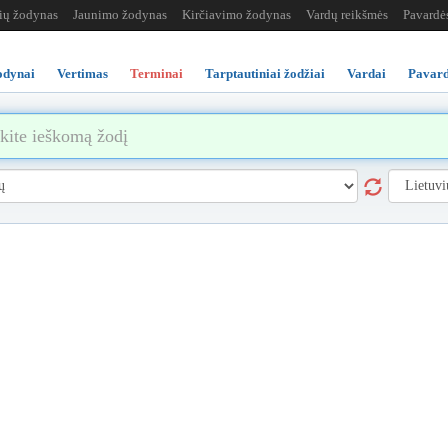
žių žodynas
Jaunimo žodynas
Kirčiavimo žodynas
Vardų reikšmės
Pavardė
odynai
Vertimas
Terminai
Tarptautiniai žodžiai
Vardai
Pavard