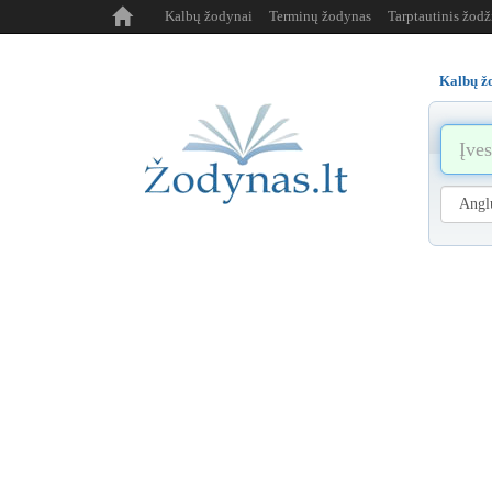
Kalbų žodynai
Terminų žodynas
Tarptautinis žod
Kalbų ž