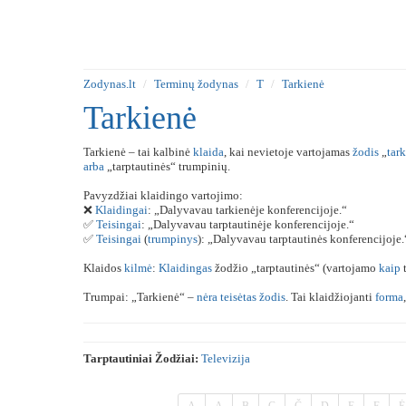
Zodynas.lt
Terminų žodynas
T
Tarkienė
Tarkienė
Tarkienė – tai kalbinė
klaida
, kai nevietoje vartojamas
žodis
„
tar
arba
„tarptautinės“ trumpinių.
Pavyzdžiai klaidingo vartojimo:
❌
Klaidingai
: „Dalyvavau tarkienėje konferencijoje.“
✅
Teisingai
: „Dalyvavau tarptautinėje konferencijoje.“
✅
Teisingai
(
trumpinys
): „Dalyvavau tarptautinės konferencijoje.
Klaidos
kilmė
:
Klaidingas
žodžio „tarptautinės“ (vartojamo
kaip
Trumpai: „Tarkienė“ –
nėra
teisėtas
žodis
. Tai klaidžiojanti
forma
Tarptautiniai Žodžiai:
Televizija