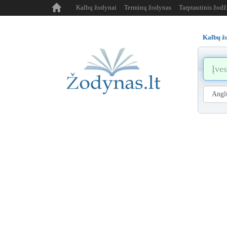
Kalbų žodynai
Terminų žodynas
Tarptautinis žod
Kalbų ž