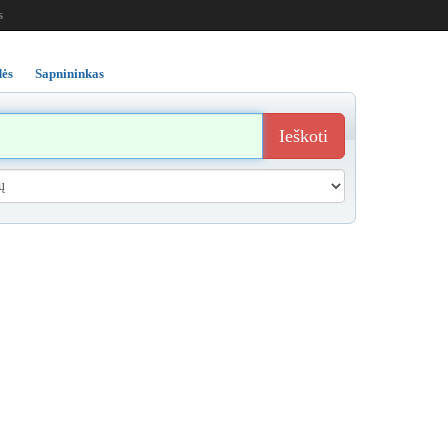
s
ės
Sapnininkas
Ieškoti