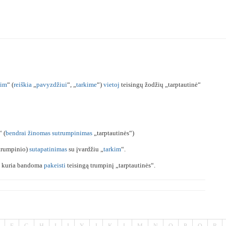
kim
“ (
reiškia
„
pavyzdžiui
“, „
tarkime
“)
vietoj
teisingų žodžių „tarptautinė“
“ (
bendrai
žinomas
sutrumpinimas
„tarptautinės“)
trumpinio)
sutapatinimas
su įvardžiu „
tarkim
“.
, kuria bandoma
pakeisti
teisingą trumpinį „tarptautinės“.