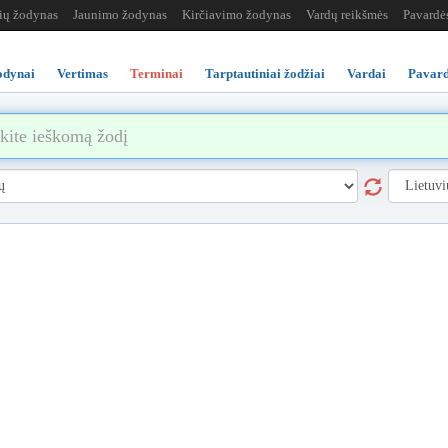
žių žodynas
Jaunimo žodynas
Kirčiavimo žodynas
Vardų reikšmės
Pavardė
odynai
Vertimas
Terminai
Tarptautiniai žodžiai
Vardai
Pavard