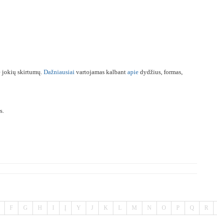
e jokių skirtumų.
Dažniausiai
vartojamas kalbant
apie
dydžius, formas,
s.
F
G
H
I
Į
Y
J
K
L
M
N
O
P
Q
R