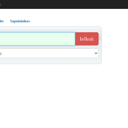
s
ės
Sapnininkas
Ieškoti