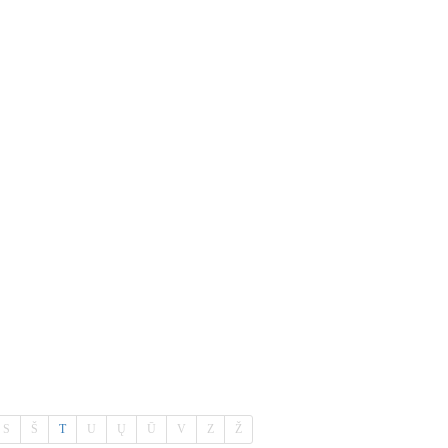
S
Š
T
U
Ų
Ū
V
Z
Ž