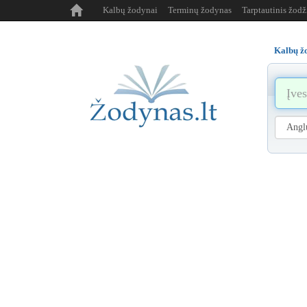
Kalbų žodynai
Terminų žodynas
Tarptautinis žod
Kalbų ž