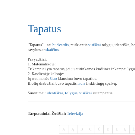
Tapatus
"Tapatus" – tai
būdvardis
, reiškiantis
visiškai
tolygų, identišką, b
savybes ar
skaičius
.
Pavyzdžiai:
1. Matematikoje:
Trikampiai yra tapatus, jei jų atitinkamos kraštinės ir kampai lygū
2. Kasdienėje kalboje:
Jų nuomonės
šiuo
klausimu buvo tapatios.
Brolių drabužiai buvo tapatūs,
nors
ir skirtingų spalvų.
Sinonimai:
identiškas
,
tolygus
,
visiškai
sutampantis.
Tarptautiniai Žodžiai:
Televizija
A
Ą
B
C
Č
D
E
Ę
Ė