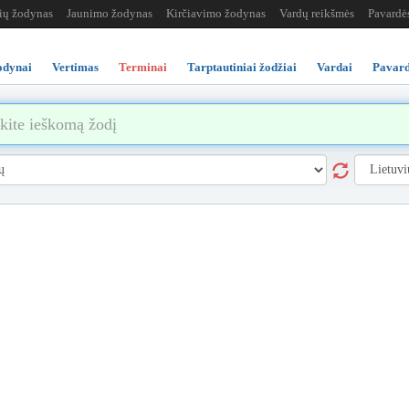
žių žodynas
Jaunimo žodynas
Kirčiavimo žodynas
Vardų reikšmės
Pavardė
odynai
Vertimas
Terminai
Tarptautiniai žodžiai
Vardai
Pavard