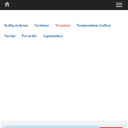
Toggl
..
..
..
navig
Kalbų žodynai
Vertimas
Terminai
Tarptautiniai žodžiai
Vardai
Pavardės
Sapnininkas