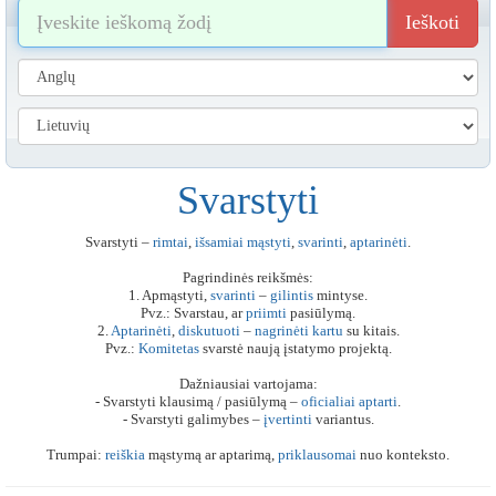
Ieškoti
Svarstyti
Svarstyti –
rimtai
,
išsamiai
mąstyti
,
svarinti
,
aptarinėti
.
Pagrindinės reikšmės:
1. Apmąstyti,
svarinti
–
gilintis
mintyse.
Pvz.: Svarstau, ar
priimti
pasiūlymą.
2.
Aptarinėti
,
diskutuoti
–
nagrinėti
kartu
su kitais.
Pvz.:
Komitetas
svarstė naują įstatymo projektą.
Dažniausiai vartojama:
- Svarstyti klausimą / pasiūlymą –
oficialiai
aptarti
.
- Svarstyti galimybes –
įvertinti
variantus.
Trumpai:
reiškia
mąstymą ar aptarimą,
priklausomai
nuo konteksto.