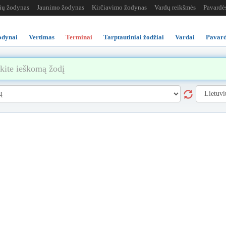
žių žodynas
Jaunimo žodynas
Kirčiavimo žodynas
Vardų reikšmės
Pavardė
odynai
Vertimas
Terminai
Tarptautiniai žodžiai
Vardai
Pavard