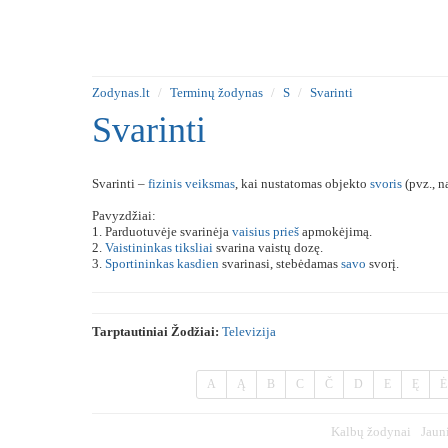
Zodynas.lt
Terminų žodynas
S
Svarinti
Svarinti
Svarinti –
fizinis
veiksmas
, kai nustatomas objekto
svoris
(pvz., n
Pavyzdžiai:
1. Parduotuvėje svarinėja
vaisius
prieš
apmokėjimą.
2.
Vaistininkas
tiksliai
svarina vaistų dozę.
3.
Sportininkas
kasdien
svarinasi, stebėdamas
savo
svorį.
Tarptautiniai Žodžiai:
Televizija
A
Ą
B
C
Č
D
E
Ę
Ė
Kalbų žodynai
Jaun