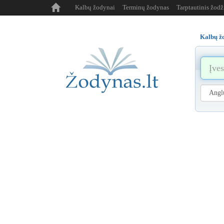
Kalbų žodynai
Terminų žodynas
Tarptautinis žod
Kalbų ž