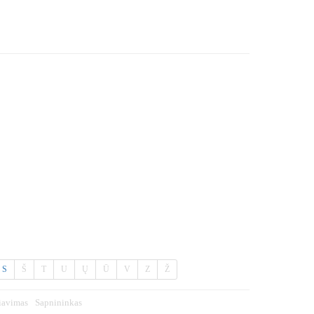
S
Š
T
U
Ų
Ū
V
Z
Ž
iavimas
Sapnininkas