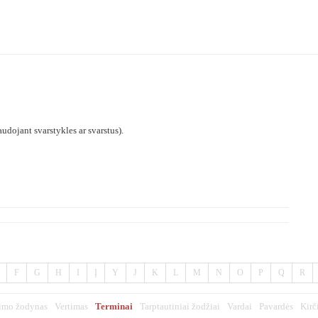
audojant svarstykles ar svarstus).
F
G
H
I
Į
Y
J
K
L
M
N
O
P
Q
R
imo žodynas
Vertimas
Terminai
Tarptautiniai žodžiai
Vardai
Pavardės
Kirč