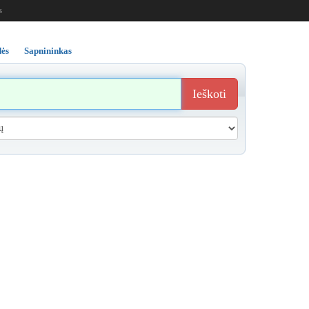
s
ės
Sapnininkas
Ieškoti