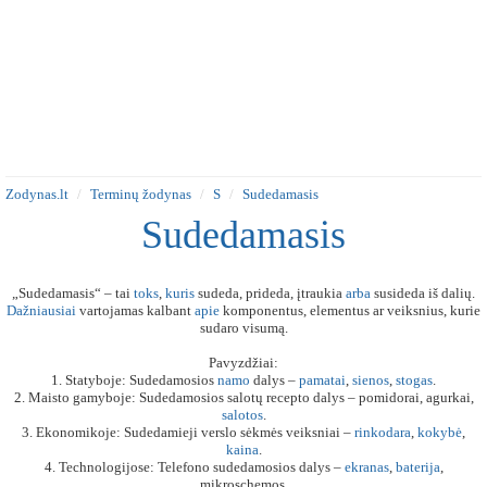
Zodynas.lt
Terminų žodynas
S
Sudedamasis
Sudedamasis
„Sudedamasis“ – tai
toks
,
kuris
sudeda, prideda, įtraukia
arba
susideda iš dalių.
Dažniausiai
vartojamas kalbant
apie
komponentus, elementus ar veiksnius, kurie
sudaro visumą.
Pavyzdžiai:
1. Statyboje: Sudedamosios
namo
dalys –
pamatai
,
sienos
,
stogas
.
2. Maisto gamyboje: Sudedamosios salotų recepto dalys – pomidorai, agurkai,
salotos
.
3. Ekonomikoje: Sudedamieji verslo sėkmės veiksniai –
rinkodara
,
kokybė
,
kaina
.
4. Technologijose: Telefono sudedamosios dalys –
ekranas
,
baterija
,
mikroschemos.