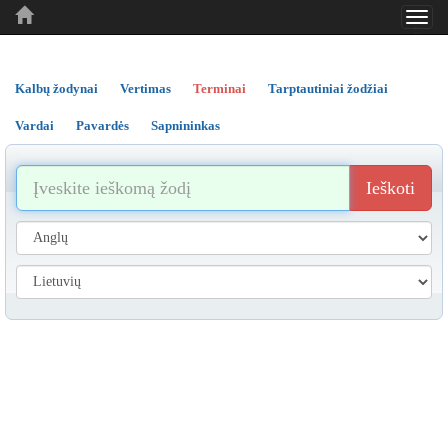
Toggl
..
..
..
navig
Kalbų žodynai
Vertimas
Terminai
Tarptautiniai žodžiai
Vardai
Pavardės
Sapnininkas
Ieškoti