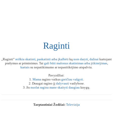
Raginti
„Raginti“
reiškia
skatinti
,
paskatinti
arba
įkalbėti
ką
nors
daryti
,
dažnai
kartojant
prašymus ar priminimus. Tai
gali
būti
malonus
skatinimas
arba
įtikinėjimas
,
kartais
su nepatikimumo ar nepasitikėjimo atspalviu.
Pavyzdžiai:
1.
Mama
ragino vaikus
greičiau
valgyti
.
2. Draugai ragino jį
dalyvauti
varžybose.
3. Jis
nuolat
ragina
mane
skaityti
daugiau
knygų.
Tarptautiniai Žodžiai:
Televizija