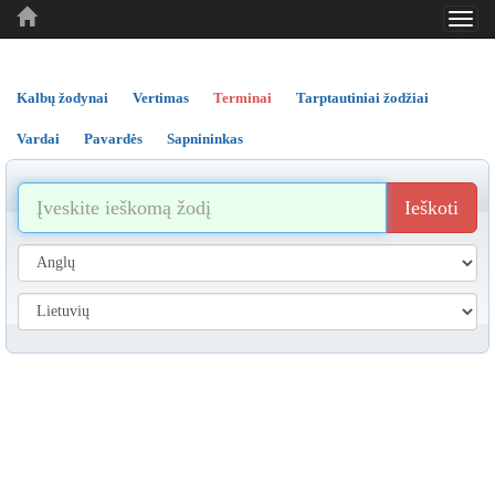
Toggl
..
..
..
navig
Kalbų žodynai
Vertimas
Terminai
Tarptautiniai žodžiai
Vardai
Pavardės
Sapnininkas
Ieškoti