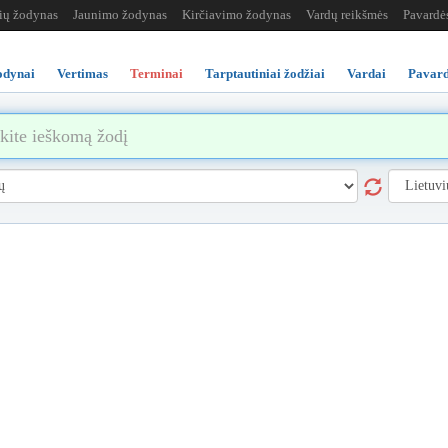
žių žodynas
Jaunimo žodynas
Kirčiavimo žodynas
Vardų reikšmės
Pavardė
odynai
Vertimas
Terminai
Tarptautiniai žodžiai
Vardai
Pavard