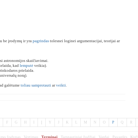
u be įrodymų ir yra
pagrindas
tolesnei loginei argumentacijai, teorijai ar
asi astronomijos skaičiavimai.
ielaida, kad
lemputė
veikia).
 rinkodaros prielaida.
niversalų norą).
ad galėtume
toliau
samprotauti
ar
veikti
.
F
G
H
I
Į
Y
J
K
L
M
N
O
P
Q
R
imo žodynas
Vertimas
Terminai
Tarptautiniai žodžiai
Vardai
Pavardės
Kirč