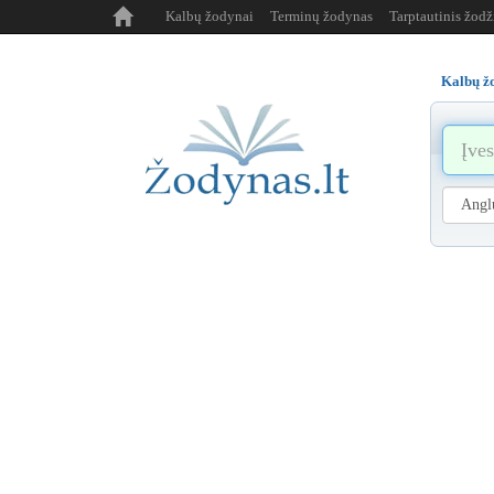
Kalbų žodynai
Terminų žodynas
Tarptautinis žod
Kalbų ž