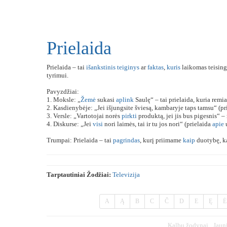
Prielaida
Prielaida – tai
išankstinis
teiginys
ar
faktas
,
kuris
laikomas teising
tyrimui.
Pavyzdžiai:
1. Moksle: „
Žemė
sukasi
aplink
Saulę“ – tai prielaida, kuria remi
2. Kasdienybėje: „Jei išjungsite šviesą, kambaryje taps tamsu“ (pr
3. Versle: „Vartotojai norės
pirkti
produktą, jei jis bus pigesnis“ –
4. Diskurse: „Jei
visi
nori laimės, tai ir tu jos nori“ (prielaida
apie
u
Trumpai: Prielaida – tai
pagrindas
, kurį priimame
kaip
duotybę, k
Tarptautiniai Žodžiai:
Televizija
A
Ą
B
C
Č
D
E
Ę
Ė
Kalbų žodynai
Jaun