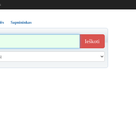
s
ės
Sapnininkas
Ieškoti