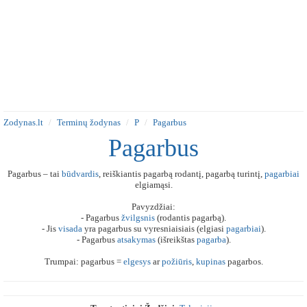
Zodynas.lt
Terminų žodynas
P
Pagarbus
Pagarbus
Pagarbus – tai
būdvardis
, reiškiantis pagarbą rodantį, pagarbą turintį,
pagarbiai
elgiamąsi.
Pavyzdžiai:
- Pagarbus
žvilgsnis
(rodantis pagarbą).
- Jis
visada
yra pagarbus su vyresniaisiais (elgiasi
pagarbiai
).
- Pagarbus
atsakymas
(išreikštas
pagarba
).
Trumpai: pagarbus =
elgesys
ar
požiūris
,
kupinas
pagarbos.