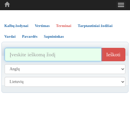
Toggl
..
..
..
navig
Kalbų žodynai
Vertimas
Terminai
Tarptautiniai žodžiai
Vardai
Pavardės
Sapnininkas
Ieškoti