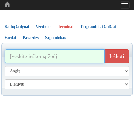
Toggl
..
..
..
navig
Kalbų žodynai
Vertimas
Terminai
Tarptautiniai žodžiai
Vardai
Pavardės
Sapnininkas
Ieškoti