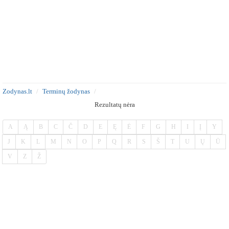
Zodynas.lt
Terminų žodynas
Rezultatų nėra
A
Ą
B
C
Č
D
E
Ę
Ė
F
G
H
I
Į
Y
J
K
L
M
N
O
P
Q
R
S
Š
T
U
Ų
Ū
V
Z
Ž