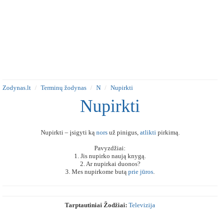
Zodynas.lt
Terminų žodynas
N
Nupirkti
Nupirkti
Nupirkti – įsigyti ką
nors
už pinigus,
atlikti
pirkimą.
Pavyzdžiai:
1. Jis nupirko naują knygą.
2. Ar nupirkai duonos?
3. Mes nupirkome butą
prie
jūros
.
Tarptautiniai Žodžiai:
Televizija