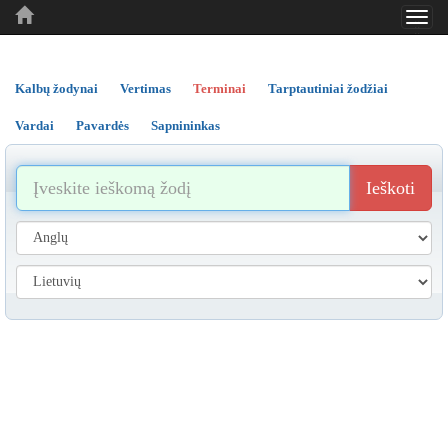
Toggl
..
..
..
navig
Kalbų žodynai
Vertimas
Terminai
Tarptautiniai žodžiai
Vardai
Pavardės
Sapnininkas
Ieškoti