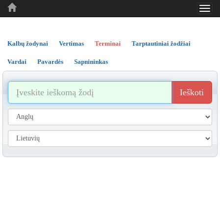
Toggl
..
..
..
navig
Kalbų žodynai
Vertimas
Terminai
Tarptautiniai žodžiai
Vardai
Pavardės
Sapnininkas
Ieškoti