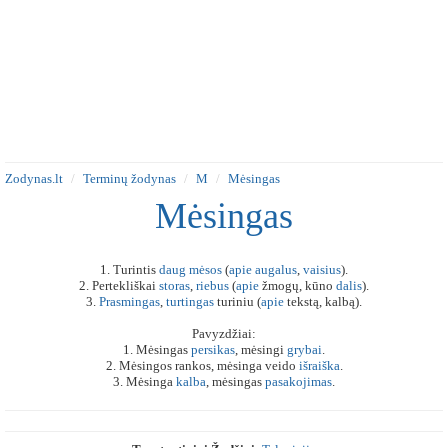
Zodynas.lt
Terminų žodynas
M
Mėsingas
Mėsingas
1. Turintis
daug
mėsos
(
apie
augalus
,
vaisius
).
2. Pertekliškai
storas
,
riebus
(
apie
žmogų, kūno
dalis
).
3.
Prasmingas
,
turtingas
turiniu (
apie
tekstą, kalbą).
Pavyzdžiai:
1. Mėsingas
persikas
, mėsingi
grybai
.
2. Mėsingos rankos, mėsinga veido
išraiška
.
3. Mėsinga
kalba
, mėsingas
pasakojimas
.