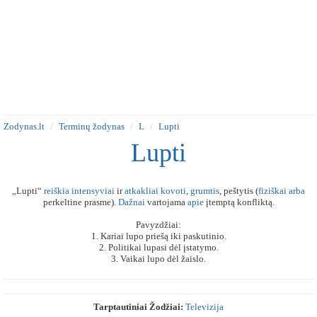
Zodynas.lt
Terminų žodynas
L
Lupti
Lupti
„Lupti“
reiškia
intensyviai
ir
atkakliai
kovoti
,
grumtis
, peštytis (
fiziškai
arba
perkeltine prasme).
Dažnai
vartojama
apie
įtemptą konfliktą.
Pavyzdžiai:
1. Kariai lupo priešą iki paskutinio.
2. Politikai lupasi dėl įstatymo.
3. Vaikai lupo dėl žaislo.
Tarptautiniai Žodžiai:
Televizija