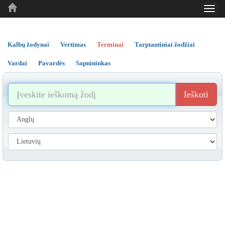
Toggl
..
..
..
navig
Kalbų žodynai
Vertimas
Terminai
Tarptautiniai žodžiai
Vardai
Pavardės
Sapnininkas
Ieškoti