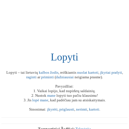
Lopyti
Lopyti – tai lietuvių
kalbos
žodis
, reiškiantis
nuolat
kartoti
,
įkyriai
prašyti
,
raginti
ar
priminti
(
dažniausiai
neigiama prasme).
Pavyzdžiai:
1. Vaikai lopijo, kad nupirktų saldainių.
2. Nustok
mane
lopyti tuo pačiu klausimu!
3. Jis
lopė
mane
, kad padėčiau jam su atsiskaitymais.
Sinonimai:
įkyrėti
,
priglausti
,
nerimti
,
kartoti
.
Tarptautiniai Žodžiai:
Televizija