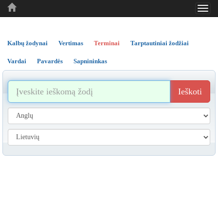
Toggl
..
..
..
navig
Kalbų žodynai
Vertimas
Terminai
Tarptautiniai žodžiai
Vardai
Pavardės
Sapnininkas
Ieškoti