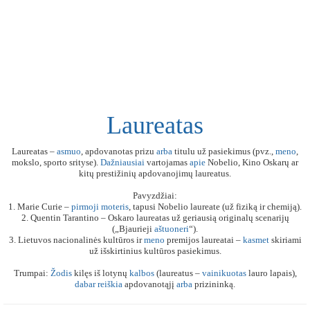
Laureatas
Laureatas –
asmuo
, apdovanotas prizu
arba
titulu už pasiekimus (pvz.,
meno
,
mokslo, sporto srityse).
Dažniausiai
vartojamas
apie
Nobelio, Kino Oskarų ar
kitų prestižinių apdovanojimų laureatus.
Pavyzdžiai:
1. Marie Curie –
pirmoji
moteris
, tapusi Nobelio laureate (už fiziką ir chemiją).
2. Quentin Tarantino – Oskaro laureatas už geriausią originalų scenarijų
(„Bjaurieji
aštuoneri
“).
3. Lietuvos nacionalinės kultūros ir
meno
premijos laureatai –
kasmet
skiriami
už išskirtinius kultūros pasiekimus.
Trumpai:
Žodis
kilęs iš lotynų
kalbos
(laureatus –
vainikuotas
lauro lapais),
dabar
reiškia
apdovanotąjį
arba
prizininką.