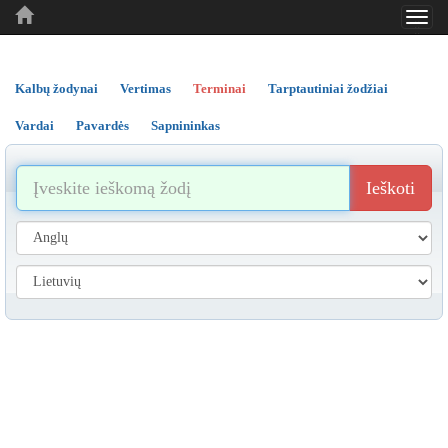
Toggl
..
..
..
navig
Kalbų žodynai
Vertimas
Terminai
Tarptautiniai žodžiai
Vardai
Pavardės
Sapnininkas
Ieškoti