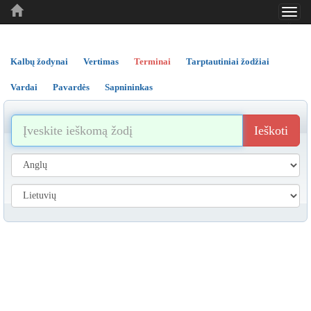
Toggl
..
..
..
navig
Kalbų žodynai
Vertimas
Terminai
Tarptautiniai žodžiai
Vardai
Pavardės
Sapnininkas
Ieškoti