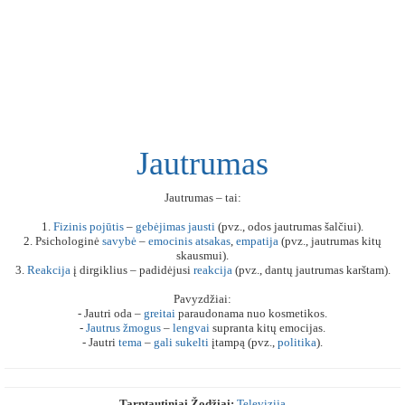
Jautrumas
Jautrumas – tai:
1.
Fizinis
pojūtis
–
gebėjimas
jausti
(pvz., odos jautrumas šalčiui).
2. Psichologinė
savybė
–
emocinis
atsakas
,
empatija
(pvz., jautrumas kitų
skausmui).
3.
Reakcija
į dirgiklius – padidėjusi
reakcija
(pvz., dantų jautrumas karštam).
Pavyzdžiai:
- Jautri oda –
greitai
paraudonama nuo kosmetikos.
-
Jautrus
žmogus
–
lengvai
supranta kitų emocijas.
- Jautri
tema
–
gali
sukelti
įtampą (pvz.,
politika
).
Tarptautiniai Žodžiai:
Televizija