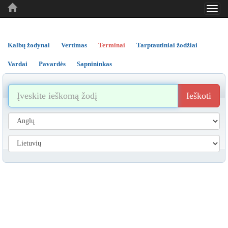
Toggl
..
..
..
navig
Kalbų žodynai
Vertimas
Terminai
Tarptautiniai žodžiai
Vardai
Pavardės
Sapnininkas
Ieškoti