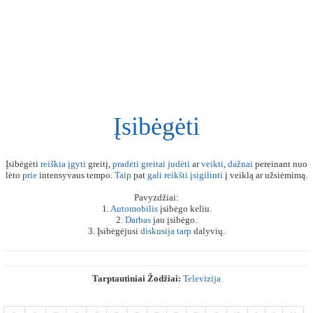
Įsibėgėti
Įsibėgėti
reiškia
įgyti
greitį,
pradėti
greitai
judėti
ar
veikti
,
dažnai
pereinant nuo
lėto
prie
intensyvaus tempo.
Taip
pat
gali
reikšti
įsigilinti
į veiklą ar užsiėmimą.
Pavyzdžiai:
1.
Automobilis
įsibėgo keliu.
2.
Darbas
jau įsibėgo.
3. Įsibėgėjusi
diskusija
tarp
dalyvių.
Tarptautiniai Žodžiai:
Televizija