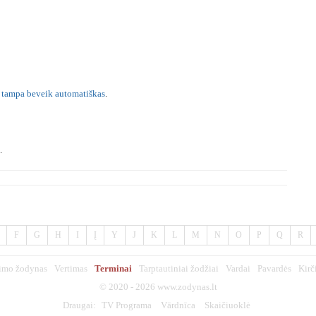
tampa
beveik
automatiškas
.
.
F
G
H
I
Į
Y
J
K
L
M
N
O
P
Q
R
imo žodynas
Vertimas
Terminai
Tarptautiniai žodžiai
Vardai
Pavardės
Kirč
© 2020 - 2026
www.zodynas.lt
Draugai:
TV Programa
Vārdnīca
Skaičiuoklė