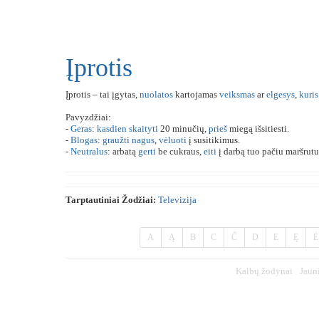
Įprotis
Įprotis – tai įgytas,
nuolatos
kartojamas
veiksmas
ar
elgesys
,
kuris
Pavyzdžiai:
-
Geras
:
kasdien
skaityti
20 minučių,
prieš
miegą išsitiesti.
-
Blogas
:
graužti
nagus
,
vėluoti
į susitikimus.
-
Neutralus
: arbatą
gerti
be cukraus,
eiti
į darbą tuo pačiu maršrutu
Tarptautiniai Žodžiai:
Televizija
A
Ą
B
C
Č
D
E
Ę
Ė
Kalbų žodynai
Jaun