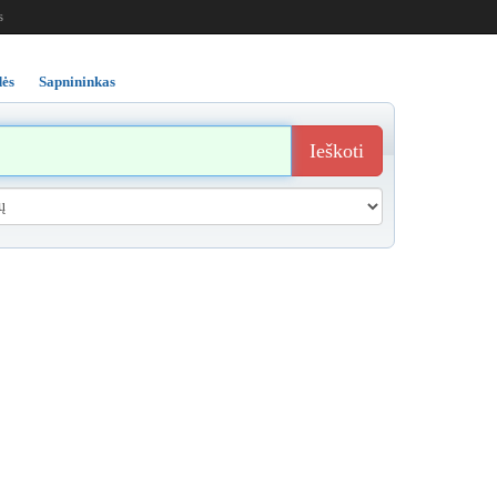
s
ės
Sapnininkas
Ieškoti