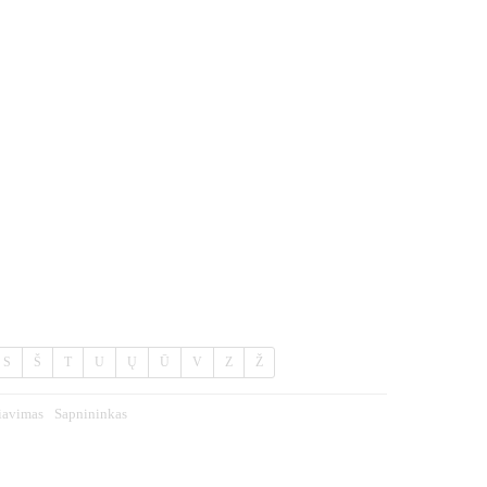
S
Š
T
U
Ų
Ū
V
Z
Ž
iavimas
Sapnininkas