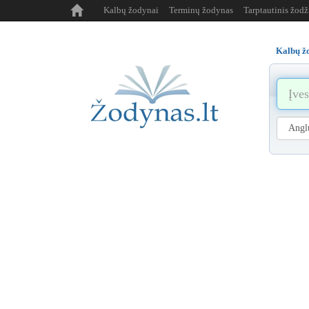
Kalbų žodynai
Terminų žodynas
Tarptautinis žod
Kalbų ž