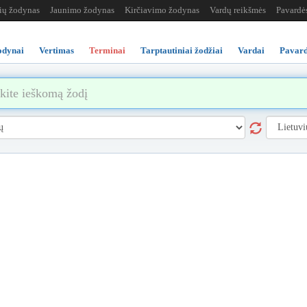
žių žodynas
Jaunimo žodynas
Kirčiavimo žodynas
Vardų reikšmės
Pavardė
odynai
Vertimas
Terminai
Tarptautiniai žodžiai
Vardai
Pavard