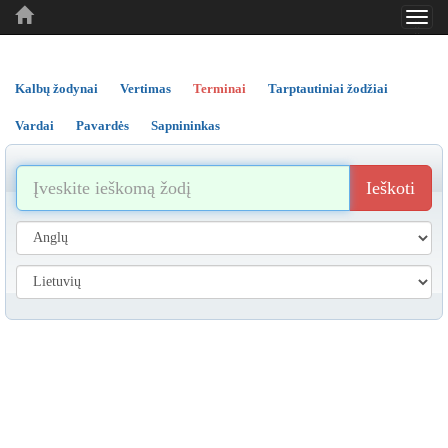
Toggl
..
..
..
navig
Kalbų žodynai
Vertimas
Terminai
Tarptautiniai žodžiai
Vardai
Pavardės
Sapnininkas
Ieškoti