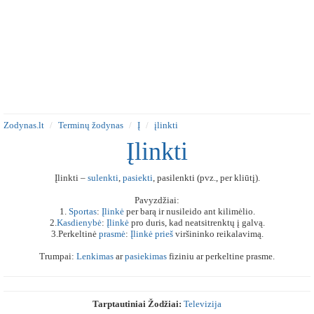
Zodynas.lt
Terminų žodynas
Į
įlinkti
Įlinkti
Įlinkti –
sulenkti
,
pasiekti
, pasilenkti (pvz., per kliūtį).
Pavyzdžiai:
1.
Sportas
:
Įlinkė
per barą ir nusileido ant kilimėlio.
2.
Kasdienybė
:
Įlinkė
pro duris, kad neatsitrenktų į galvą.
3.Perkeltinė
prasmė
:
Įlinkė
prieš
viršininko reikalavimą.
Trumpai:
Lenkimas
ar
pasiekimas
fiziniu ar perkeltine prasme.
Tarptautiniai Žodžiai:
Televizija