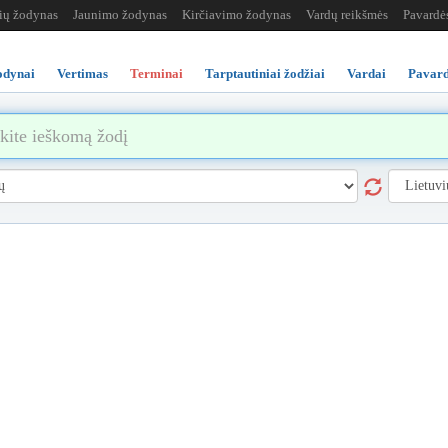
žių žodynas
Jaunimo žodynas
Kirčiavimo žodynas
Vardų reikšmės
Pavardė
odynai
Vertimas
Terminai
Tarptautiniai žodžiai
Vardai
Pavard