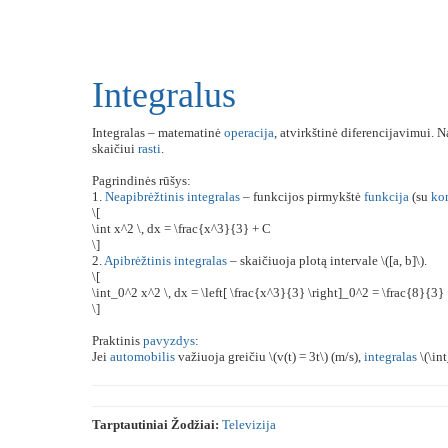
Integralus
Integralas – matematinė
operacija
, atvirkštinė diferencijavimui.
skaičiui
rasti
.
Pagrindinės rūšys:
1.
Neapibrėžtinis
integralas
– funkcijos pirmykštė
funkcija
(su
ko
\[
\int x^2 \, dx = \frac{x^3}{3} + C
\]
2.
Apibrėžtinis
integralas
– skaičiuoja plotą intervale \([a, b]\).
\[
\int_0^2 x^2 \, dx = \left[ \frac{x^3}{3} \right]_0^2 = \frac{8}{3}
\]
Praktinis
pavyzdys
:
Jei
automobilis
važiuoja greičiu \(v(t) = 3t\) (m/s),
integralas
\(\in
Tarptautiniai Žodžiai:
Televizija