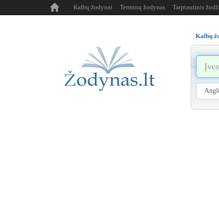
Kalbų žodynai
Terminų žodynas
Tarptautinis žod
Kalbų ž