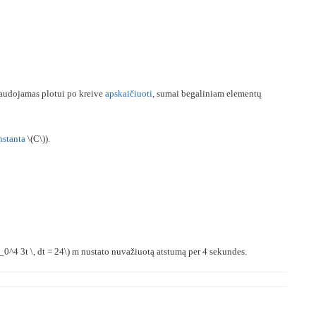
 Naudojamas plotui po kreive
apskaičiuoti
, sumai begaliniam elementų
nstanta
\(C\)).
t_0^4 3t \, dt = 24\) m nustato nuvažiuotą atstumą per 4 sekundes.