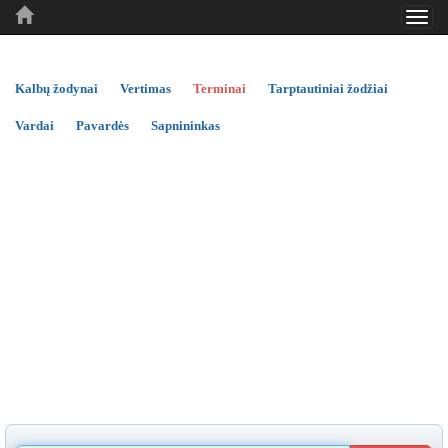
Toggl
..
..
..
navig
Kalbų žodynai
Vertimas
Terminai
Tarptautiniai žodžiai
Vardai
Pavardės
Sapnininkas