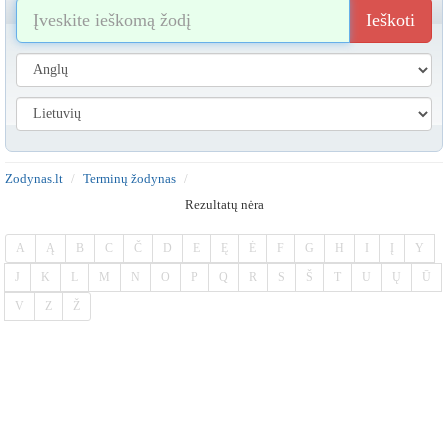
Ieškoti
Zodynas.lt
Terminų žodynas
Rezultatų nėra
A
Ą
B
C
Č
D
E
Ę
Ė
F
G
H
I
Į
Y
J
K
L
M
N
O
P
Q
R
S
Š
T
U
Ų
Ū
V
Z
Ž