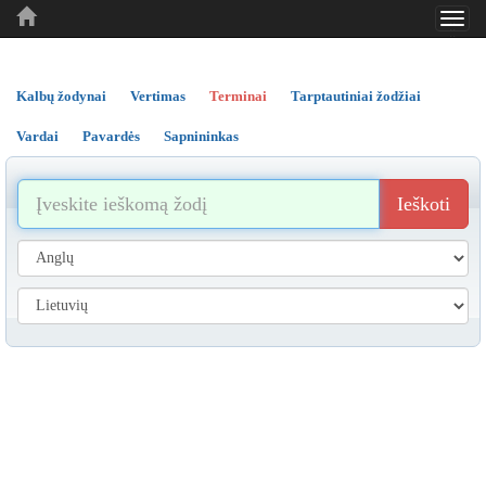
Toggl
..
..
..
navig
Kalbų žodynai
Vertimas
Terminai
Tarptautiniai žodžiai
Vardai
Pavardės
Sapnininkas
Ieškoti