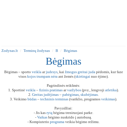
Zodynas.lt
Terminų žodynas
B
Bėgimas
Bėgimas
Bėgimas – sporto
veikla
ar
judesys
, kai
žmogus
greitai
juda
pėdomis, kur faze
visos
kojos
trumpam
nėra
ant žemės (
skirtingai
nuo ėjimo).
Pagrindinės reikšmės:
1. Sportinė
veikla
–
fizinis
pratimas
ar
varžybos
(pvz., lengvoji
atletika
).
2.
Greitas
judėjimas
–
pabėgimas
,
skubėjimas
.
3. Veikimo
būdas
–
techninis
terminas
(variklio, programos
veikimas
).
Pavyzdžiai:
- Jis kas
rytą
bėgima treniruojasi parke.
-
Vaikas
bėgimo nuskrido į autobusą.
- Kompiuterio
programa
veikia bėgimo režimu.