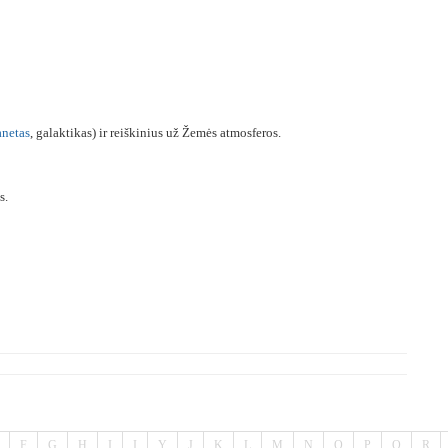
anetas
, galaktikas) ir reiškinius už Žemės atmosferos.
s.
F
G
H
I
Į
Y
J
K
L
M
N
O
P
Q
R