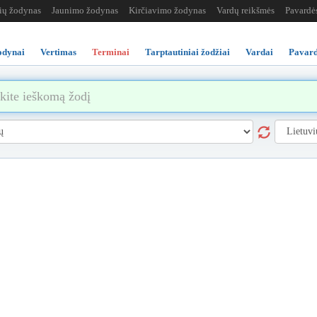
žių žodynas
Jaunimo žodynas
Kirčiavimo žodynas
Vardų reikšmės
Pavardė
odynai
Vertimas
Terminai
Tarptautiniai žodžiai
Vardai
Pavard