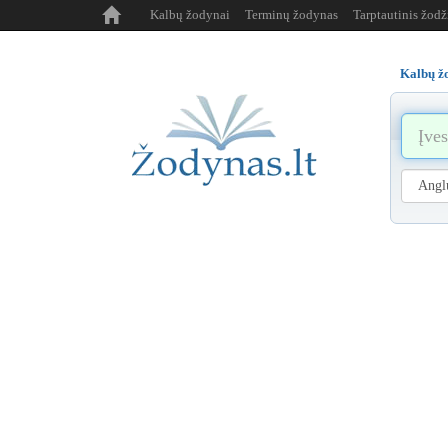
Kalbų žodynai
Terminų žodynas
Tarptautinis žod
Kalbų ž