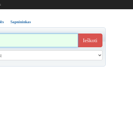
s
ės
Sapnininkas
Ieškoti