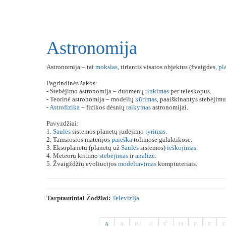
Astronomija
Astronomija – tai
mokslas
, tiriantis visatos objektus (žvaigdes,
pl
Pagrindinės šakos:
- Stebėjimo astronomija – duomenų
rinkimas
per teleskopus.
- Teorinė astronomija – modelių
kūrimas
, paaiškinantys stebėjimu
-
Astrofizika
– fizikos dėsnių
taikymas
astronomijai.
Pavyzdžiai:
1.
Saulės
sistemos planetų judėjimo
tyrimas
.
2. Tamsiosios materijos
paieška
tolimose galaktikose.
3. Eksoplanetų (planetų už
Saulės
sistemos)
ieškojimas
.
4. Meteorų kritimo
stebėjimas
ir
analizė
.
5. Žvaigždžių evoliucijos
modeliavimas
kompiuteriais.
Tarptautiniai Žodžiai:
Televizija
A
Ą
B
C
Č
D
E
Ę
Ė