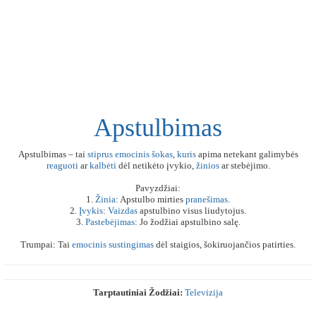
Apstulbimas
Apstulbimas – tai
stiprus
emocinis
šokas
,
kuris
apima netekant galimybės
reaguoti
ar
kalbėti
dėl netikėto įvykio,
žinios
ar stebėjimo.
Pavyzdžiai:
1.
Žinia
: Apstulbo mirties
pranešimas
.
2.
Įvykis
:
Vaizdas
apstulbino visus liudytojus.
3.
Pastebėjimas
: Jo žodžiai apstulbino salę.
Trumpai: Tai
emocinis
sustingimas
dėl staigios, šokiruojančios patirties.
Tarptautiniai Žodžiai:
Televizija