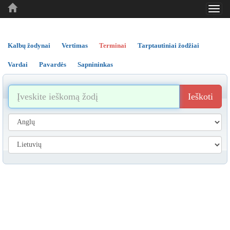
Toggl
..
..
..
navig
Kalbų žodynai
Vertimas
Terminai
Tarptautiniai žodžiai
Vardai
Pavardės
Sapnininkas
Ieškoti