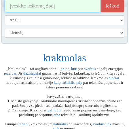
Ieškoti
krakmolas
„Krakmolas“ – tai angliavandenių
grupė
,
kuri
yra
svarbus
augalų energijos
rezervas
. Jis
dažniausiai
gaunamas iš bulvių, kukurūzų, kviečių ir kitų augalų,
kuriuose jis kaupiasi gumbuose, sėklose ar šaknyse. Krakmolas
plačiai
naudojamas maisto pramonėje
kaip
tirštiklis
,
taip
pat tekstilės, popieriaus ir
kitose pramonės šakose.
Pavyzdžiai vartojimo:
1. Maisto gamyboje: Krakmolas naudojamas tirštinant padažus, sriubas ar
padažus, pvz., įdedamas į padažą, kad jis taptų storesnis ir glitesnis.
2. Pramonėje: Krakmolas
gali
būti
naudojamas popieriaus gamyboje, kad
padidintų jo stiprumą
arba
tekstilėje – audinių apdirbimui.
Trumpai
tariant
, krakmolas yra
natūralus
polisacharidas,
svarbus
tiek
maistui,
tiek
pramonei.