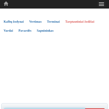
Toggl
..
..
..
navig
Kalbų žodynai
Vertimas
Terminai
Tarptautiniai žodžiai
Vardai
Pavardės
Sapnininkas