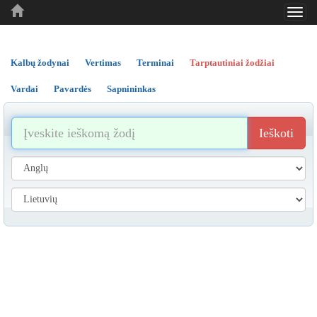
Toggl
..
..
..
navig
Kalbų žodynai
Vertimas
Terminai
Tarptautiniai žodžiai
Vardai
Pavardės
Sapnininkas
Ieškoti