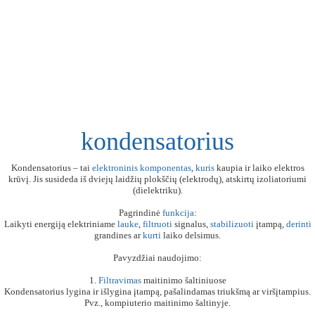
kondensatorius
Kondensatorius – tai
elektroninis
komponentas
,
kuris
kaupia ir laiko elektros
krūvį. Jis susideda iš dviejų laidžių plokščių (elektrodų), atskirtų izoliatoriumi
(dielektriku).
Pagrindinė
funkcija
:
Laikyti energiją elektriniame
lauke
,
filtruoti
signalus,
stabilizuoti
įtampą,
derinti
grandines ar
kurti
laiko delsimus.
Pavyzdžiai naudojimo:
1.
Filtravimas
maitinimo šaltiniuose
Kondensatorius lygina ir išlygina įtampą, pašalindamas triukšmą ar viršįtampius.
Pvz., kompiuterio maitinimo šaltinyje.