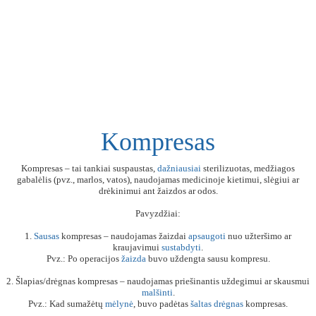
Kompresas
Kompresas – tai tankiai suspaustas,
dažniausiai
sterilizuotas, medžiagos
gabalėlis (pvz., marlos, vatos), naudojamas medicinoje kietimui, slėgiui ar
drėkinimui ant žaizdos ar odos.
Pavyzdžiai:
1.
Sausas
kompresas – naudojamas žaizdai
apsaugoti
nuo užteršimo ar
kraujavimui
sustabdyti
.
Pvz.: Po operacijos
žaizda
buvo uždengta sausu kompresu.
2. Šlapias/drėgnas kompresas – naudojamas priešinantis uždegimui ar skausmui
malšinti
.
Pvz.: Kad sumažėtų
mėlynė
, buvo padėtas
šaltas
drėgnas
kompresas.