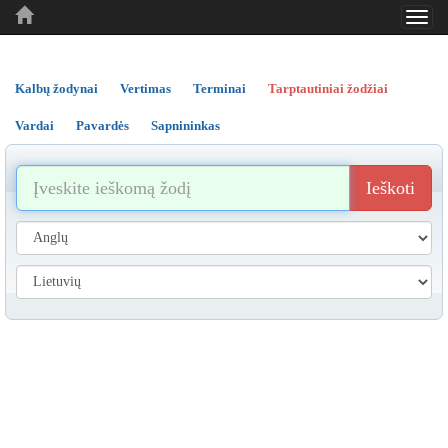
Toggl
..
..
..
navig
Kalbų žodynai
Vertimas
Terminai
Tarptautiniai žodžiai
Vardai
Pavardės
Sapnininkas
Ieškoti