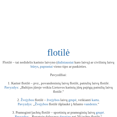
flotilė
Flotilė – tai nedidelis karinio laivyno (
dažniausiai
karo laivų) ar civilinių laivų
būrys
,
paprastai
vieno tipo ar paskirties.
Pavyzdžiai:
1. Karinė flotilė – pvz., povandeninių laivų flotilė, patrulių laivų flotilė.
Pavyzdys
: „Baltijos jūroje veikia Lietuvos karinių jūrų pajėgų patrulių laivų
flotilė.“
2.
Žvejybos
flotilė –
žvejybos
laivų
grupė
, veikianti
kartu
.
Pavyzdys
: „
Žvejybos
flotilė išplaukė į Atlanto
vandenis
.“
3. Pramoginė/jachtų flotilė – sportinių ar pramoginių laivų
grupė
.
Pavyzdys
: „Regatoje dalyvavo
daugiau
nei 50 jachtų flotilė.“