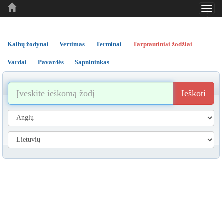
Toggl
..
..
..
navig
Kalbų žodynai
Vertimas
Terminai
Tarptautiniai žodžiai
Vardai
Pavardės
Sapnininkas
Ieškoti