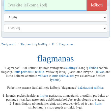
Ieškoti
Zodynas.lt
Tarptautinių žodžių
F
Flagmanas
flagmanas
"Flagmanas" – tai lietuvių kalboje vartojamas
skolinys
iš anglų
kalbos
žodžio
flagship,
kuris
pažodžiui
reiškia
"vėliavinį laivą" (kariniame laivyne –
laivas
, ant
kurio keliama admirolo
vėliava
ir
kuris
dažniausiai
yra eskadros ar flotilės
lyderis
).
Perkeltine prasme šiuolaikinėje kalboje "flagmanas"
dažniausiai
reiškia
:
1. Įmonės, prekės ženklo ar
linijos
geriausią, pirmaujantį, prestižinį produktą ar
paslaugą – tai, kas atstovauja aukščiausią kokybę, technologiją ar statusą.
2. Pagrindinį, svarbiausią įrenginį, parduotuvę, viešbutį ir pan.,
kuris
simbolizuoja visos grupės ar tinklo lygį.