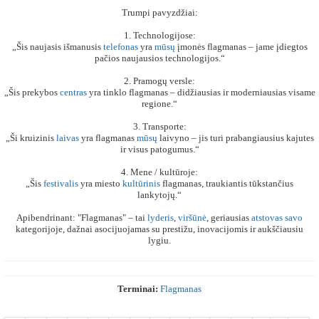
Trumpi pavyzdžiai:
1. Technologijose:
„Šis naujasis išmanusis
telefonas
yra
mūsų
įmonės flagmanas – jame įdiegtos
pačios naujausios technologijos.“
2. Pramogų versle:
„Šis prekybos
centras
yra tinklo flagmanas – didžiausias ir moderniausias visame
regione.“
3. Transporte:
„Ši kruizinis
laivas
yra flagmanas
mūsų
laivyno – jis turi prabangiausius kajutes
ir visus patogumus.“
4. Mene / kultūroje:
„Šis
festivalis
yra miesto
kultūrinis
flagmanas, traukiantis tūkstančius
lankytojų.“
Apibendrinant: "Flagmanas" – tai
lyderis
,
viršūnė
, geriausias
atstovas
savo
kategorijoje, dažnai asocijuojamas su prestižu, inovacijomis ir aukščiausiu
lygiu.
Terminai:
Flagmanas