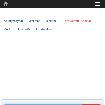
Toggl
..
..
..
navig
Kalbų žodynai
Vertimas
Terminai
Tarptautiniai žodžiai
Vardai
Pavardės
Sapnininkas