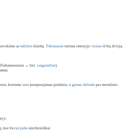
 suvokimo ar
rašybos
klaidų.
Tikriausiai
turima omenyje
vienas
iš šių dviejų
. Fisharmonium → liet.
vargonėliai
).
ния).
onus, kuriame
oras
pumpuojamas pedalais, o
garsas
sklinda
per metalines
ny):
lį, kur žuvys
juda
sinchroniškai.