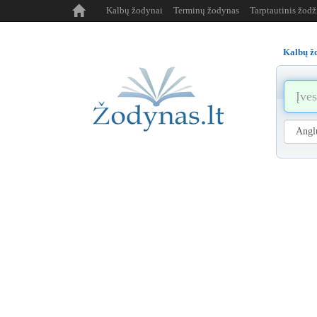
Kalbų žodynai
Terminų žodynas
Tarptautinis žod
Kalbų ž