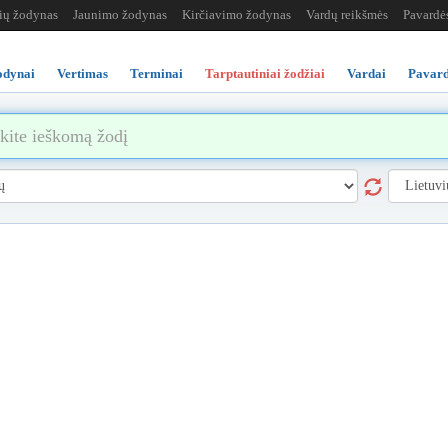
žių žodynas
Jaunimo žodynas
Kirčiavimo žodynas
Vardų reikšmės
Pavardė
odynai
Vertimas
Terminai
Tarptautiniai žodžiai
Vardai
Pavard