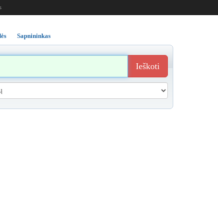
s
ės
Sapnininkas
Ieškoti