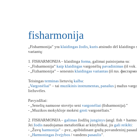
fisharmonija
„Fisharmonija“ yra
klaidingas
žodis
,
kuris
atsirado dėl klaidingo
variantų:
1. FISHARMONIJA – klaidinga
forma
, galimai painiojama su:
- „Fisharmonija“
kaip
klaidingas
vargonėlių
pavadinimas
(iš vok
- „Fizharmonija“ – senesnis
klaidingas
variantas
(iš rus. фисгармо
Teisingas
terminas
lietuvių
kalba
:
„
Vargonėliai
“ – tai
muzikinis
instrumentas
,
panašus
į mažus varg
liežuvėles.
Pavyzdžiai:
- „Senelių namuose stovėjo seni
vargonėliai
(fisharmonija).“
- „Muzikos mokykloje mokėsi
groti
vargonėliais.“
2. FISHARMONIJA –
galimas
žodžių
junginys
(angl. fish + harmo
Jei
žodis
naudojamas metaforiškai ar kūrybiškai, jis
gali
reikšti
:
- „Žuvų
harmonija
“ – pvz., apibūdinant gražų povandeninį pasau
- „
Harmoningas
žvejybos
/ vandens
pasaulis
“.