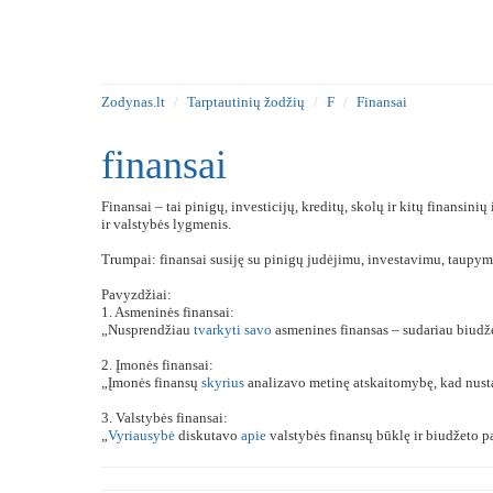
Zodynas.lt
Tarptautinių žodžių
F
Finansai
finansai
Finansai – tai pinigų, investicijų, kreditų, skolų ir kitų finansinių
ir valstybės lygmenis.
Trumpai: finansai susiję su pinigų judėjimu, investavimu, taupym
Pavyzdžiai:
1. Asmeninės finansai:
„Nusprendžiau
tvarkyti
savo
asmenines finansas – sudariau biudže
2. Įmonės finansai:
„Įmonės finansų
skyrius
analizavo metinę atskaitomybę, kad nust
3. Valstybės finansai:
„
Vyriausybė
diskutavo
apie
valstybės finansų būklę ir biudžeto p