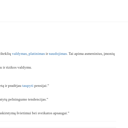
 išteklių
valdymas
,
platinimas
ir
naudojimas
. Tai apima asmeninius, įmonių
u ir rizikos valdymu.
tą ir pradėjau
taupyti
pensijai.“
atytų pelningumo tendencijas.“
askirstymą švietimui bei sveikatos apsaugai.“