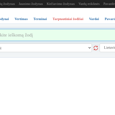
žių žodynas
Jaunimo žodynas
Kirčiavimo žodynas
Vardų reikšmės
Pavardė
odynai
Vertimas
Terminai
Tarptautiniai žodžiai
Vardai
Pavard