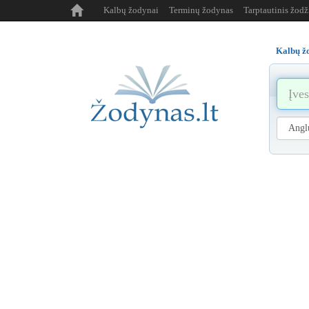
Kalbų žodynai
Terminų žodynas
Tarptautinis žod
Kalbų ž