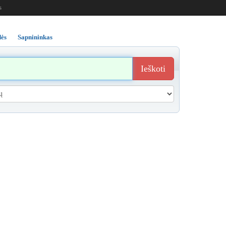
s
ės
Sapnininkas
Ieškoti