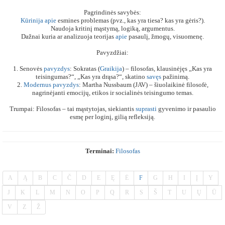
Pagrindinės savybės:
Kūrinija
apie
esmines problemas (pvz., kas yra tiesa? kas yra gėris?).
Naudoja kritinį mąstymą, logiką, argumentus.
Dažnai kuria ar analizuoja teorijas
apie
pasaulį, žmogų, visuomenę.
Pavyzdžiai:
1. Senovės
pavyzdys
: Sokratas (
Graikija
) – filosofas, klausinėjęs „Kas yra
teisingumas?“, „Kas yra drąsa?“, skatino
savęs
pažinimą.
2.
Modernus
pavyzdys
: Martha Nussbaum (JAV) – šiuolaikinė filosofė,
nagrinėjanti emocijų, etikos ir socialinės teisingumo temas.
Trumpai: Filosofas – tai mąstytojas, siekiantis
suprasti
gyvenimo ir pasaulio
esmę per loginį, gilią refleksiją.
Terminai:
Filosofas
A
Ą
B
C
Č
D
E
Ę
Ė
F
G
H
I
Į
Y
J
K
L
M
N
O
P
Q
R
S
Š
T
U
Ų
Ū
V
Z
Ž