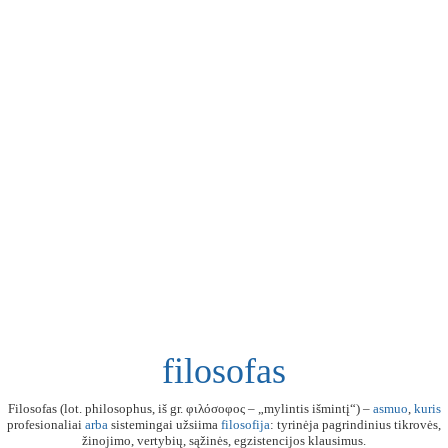
filosofas
Filosofas (lot. philosophus, iš gr. φιλόσοφος – „mylintis išmintį“) –
asmuo
,
kuris
profesionaliai
arba
sistemingai užsiima
filosofija
: tyrinėja pagrindinius tikrovės,
žinojimo, vertybių, sąžinės, egzistencijos klausimus.