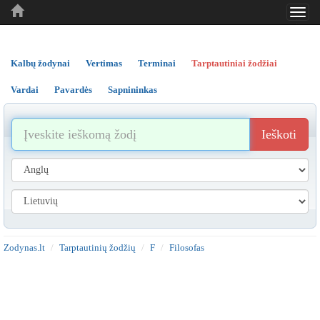
Toggl
..
..
..
navig
Kalbų žodynai
Vertimas
Terminai
Tarptautiniai žodžiai
Vardai
Pavardės
Sapnininkas
Ieškoti
Zodynas.lt
Tarptautinių žodžių
F
Filosofas