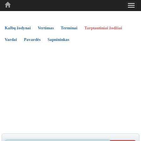
Toggl
..
..
..
navig
Kalbų žodynai
Vertimas
Terminai
Tarptautiniai žodžiai
Vardai
Pavardės
Sapnininkas