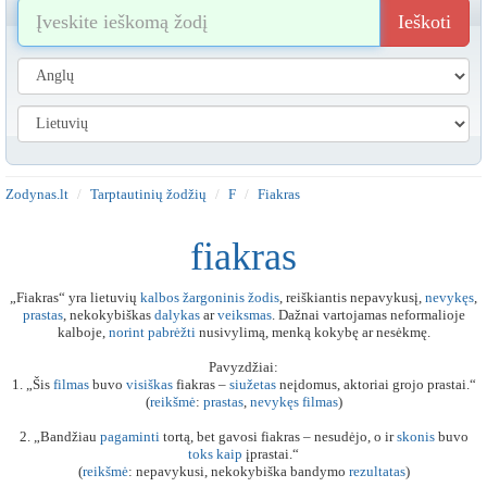
Ieškoti
Zodynas.lt
Tarptautinių žodžių
F
Fiakras
fiakras
„Fiakras“ yra lietuvių
kalbos
žargoninis
žodis
, reiškiantis nepavykusį,
nevykęs
,
prastas
, nekokybiškas
dalykas
ar
veiksmas
. Dažnai vartojamas neformalioje
kalboje,
norint
pabrėžti
nusivylimą, menką kokybę ar nesėkmę.
Pavyzdžiai:
1. „Šis
filmas
buvo
visiškas
fiakras –
siužetas
neįdomus, aktoriai grojo prastai.“
(
reikšmė
:
prastas
,
nevykęs
filmas
)
2. „Bandžiau
pagaminti
tortą, bet gavosi fiakras – nesudėjo, o ir
skonis
buvo
toks
kaip
įprastai.“
(
reikšmė
: nepavykusi, nekokybiška bandymo
rezultatas
)