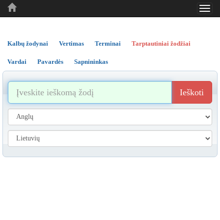
Toggl
..
..
..
navig
Kalbų žodynai
Vertimas
Terminai
Tarptautiniai žodžiai
Vardai
Pavardės
Sapnininkas
Ieškoti