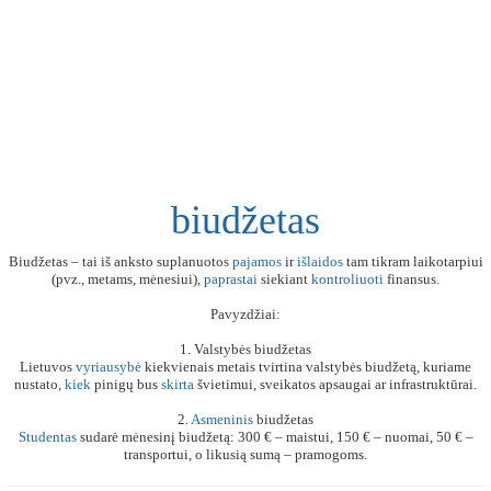
biudžetas
Biudžetas – tai iš anksto suplanuotos
pajamos
ir
išlaidos
tam tikram laikotarpiui
(pvz., metams, mėnesiui),
paprastai
siekiant
kontroliuoti
finansus.
Pavyzdžiai:
1. Valstybės biudžetas
Lietuvos
vyriausybė
kiekvienais metais tvirtina valstybės biudžetą, kuriame
nustato,
kiek
pinigų bus
skirta
švietimui, sveikatos apsaugai ar infrastruktūrai.
2.
Asmeninis
biudžetas
Studentas
sudarė mėnesinį biudžetą: 300 € – maistui, 150 € – nuomai, 50 € –
transportui, o likusią sumą – pramogoms.