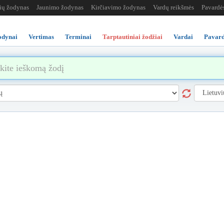
žių žodynas
Jaunimo žodynas
Kirčiavimo žodynas
Vardų reikšmės
Pavardė
odynai
Vertimas
Terminai
Tarptautiniai žodžiai
Vardai
Pavard