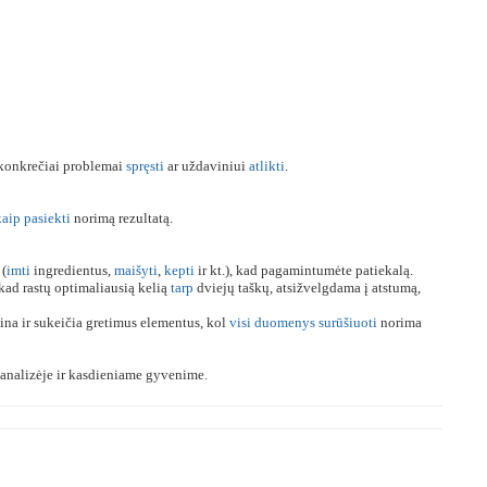
konkrečiai problemai
spręsti
ar uždaviniui
atlikti
.
kaip
pasiekti
norimą rezultatą.
 (
imti
ingredientus,
maišyti
,
kepti
ir kt.), kad pagamintumėte patiekalą.
kad rastų optimaliausią kelią
tarp
dviejų taškų, atsižvelgdama į atstumą,
na ir sukeičia gretimus elementus, kol
visi
duomenys
surūšiuoti
norima
nalizėje ir kasdieniame gyvenime.