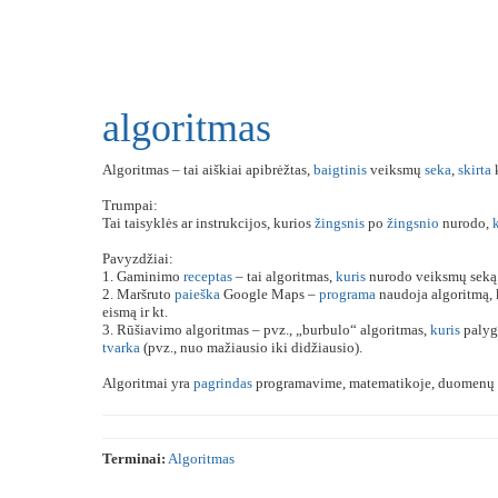
algoritmas
Algoritmas – tai aiškiai apibrėžtas,
baigtinis
veiksmų
seka
,
skirta
Trumpai:
Tai taisyklės ar instrukcijos, kurios
žingsnis
po
žingsnio
nurodo,
Pavyzdžiai:
1. Gaminimo
receptas
– tai algoritmas,
kuris
nurodo veiksmų seką
2. Maršruto
paieška
Google Maps –
programa
naudoja algoritmą, 
eismą ir kt.
3. Rūšiavimo algoritmas – pvz., „burbulo“ algoritmas,
kuris
palygi
tvarka
(pvz., nuo mažiausio iki didžiausio).
Algoritmai yra
pagrindas
programavime, matematikoje, duomenų a
Terminai:
Algoritmas