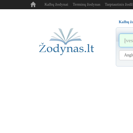
Kalbų žodynai
Terminų žodynas
Tarptautinis žod
Kalbų ž