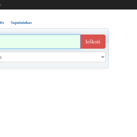
s
ės
Sapnininkas
Ieškoti